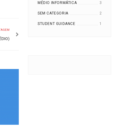
MÉDIO INFORMÁTICA
3
SEM CATEGORIA
2
STUDENT GUIDANCE
1
TAGEM
ÉDIO)
ETIP ENGLISH FOR KIDS
SAÍ