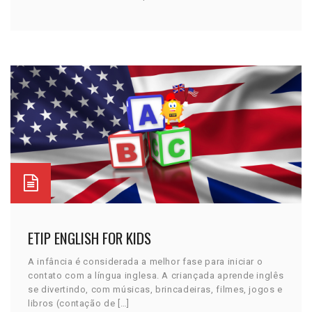
ETIP ENGLISH FOR KIDS
A infância é considerada a melhor fase para iniciar o
contato com a língua inglesa. A criançada aprende inglês
se divertindo, com músicas, brincadeiras, filmes, jogos e
libros (contação de […]